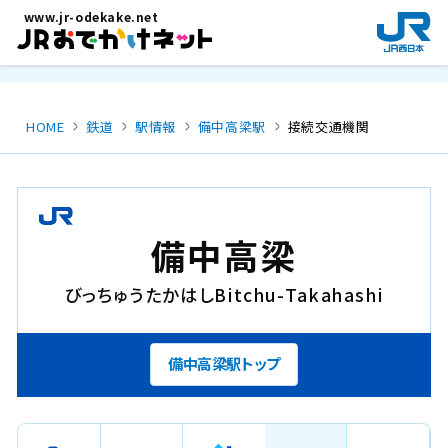
メインコンテンツにスキップ
www.jr-odekake.net
新
規
ウ
イ
ン
HOME
鉄道
駅情報
備中高梁駅
接続交通機関
ド
ウ
で
開
き
備中高梁
ま
す
びっちゅうたかはし
Bitchu-Takahashi
。
備中高梁駅トップ