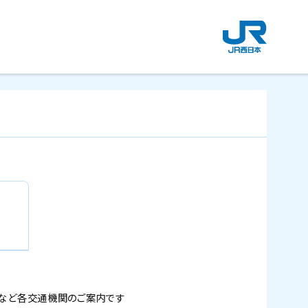
新
規
ウ
イ
ン
ド
ウ
で
開
き
ま
す
。
など
各交通機関のご案内です