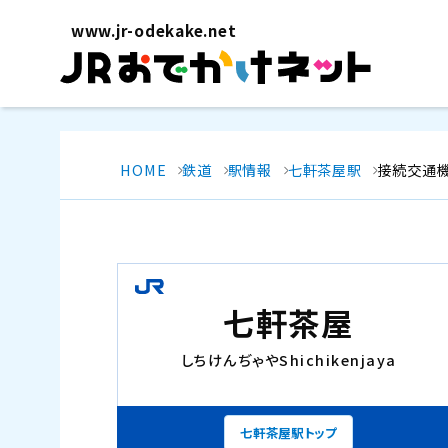
www.jr-odekake.net
HOME
鉄道
駅情報
七軒茶屋駅
接続交通
七軒茶屋
しちけんぢゃや
Shichikenjaya
七軒茶屋駅トップ